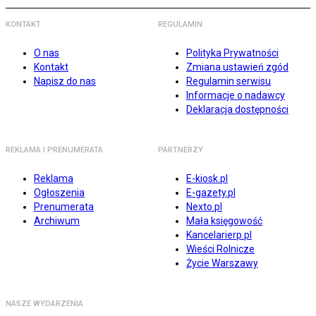
KONTAKT
REGULAMIN
O nas
Polityka Prywatności
Kontakt
Zmiana ustawień zgód
Napisz do nas
Regulamin serwisu
Informacje o nadawcy
Deklaracja dostępności
REKLAMA I PRENUMERATA
PARTNERZY
Reklama
E-kiosk.pl
Ogłoszenia
E-gazety.pl
Prenumerata
Nexto.pl
Archiwum
Mała księgowość
Kancelarierp.pl
Wieści Rolnicze
Życie Warszawy
NASZE WYDARZENIA