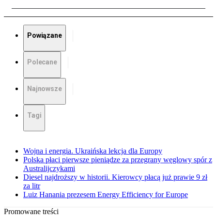
Powiązane
Polecane
Najnowsze
Tagi
Wojna i energia. Ukraińska lekcja dla Europy
Polska płaci pierwsze pieniądze za przegrany węglowy spór z
Australijczykami
Diesel najdroższy w historii. Kierowcy płacą już prawie 9 zł
za litr
Luiz Hanania prezesem Energy Efficiency for Europe
Promowane treści