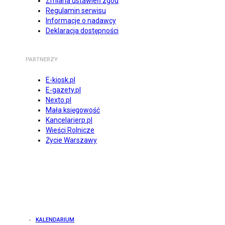
Zmiana ustawień zgód
Regulamin serwisu
Informacje o nadawcy
Deklaracja dostępności
PARTNERZY
E-kiosk.pl
E-gazety.pl
Nexto.pl
Mała księgowość
Kancelarierp.pl
Wieści Rolnicze
Życie Warszawy
KALENDARIUM