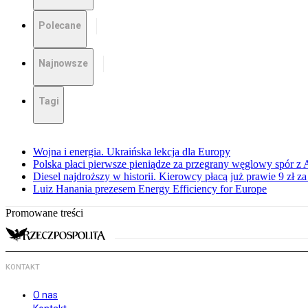
Polecane
Najnowsze
Tagi
Wojna i energia. Ukraińska lekcja dla Europy
Polska płaci pierwsze pieniądze za przegrany węglowy spór z 
Diesel najdroższy w historii. Kierowcy płacą już prawie 9 zł za 
Luiz Hanania prezesem Energy Efficiency for Europe
Promowane treści
KONTAKT
O nas