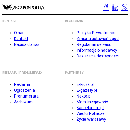
KONTAKT
REGULAMIN
O nas
Polityka Prywatności
Kontakt
Zmiana ustawień zgód
Napisz do nas
Regulamin serwisu
Informacje o nadawcy
Deklaracja dostępności
REKLAMA I PRENUMERATA
PARTNERZY
Reklama
E-kiosk.pl
Ogłoszenia
E-gazety.pl
Prenumerata
Nexto.pl
Archiwum
Mała księgowość
Kancelarierp.pl
Wieści Rolnicze
Życie Warszawy