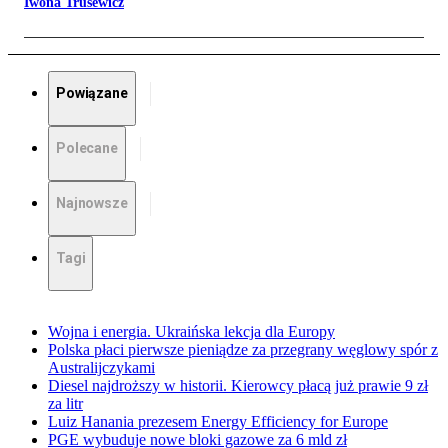
Iwona Trusewicz
Powiązane
Polecane
Najnowsze
Tagi
Wojna i energia. Ukraińska lekcja dla Europy
Polska płaci pierwsze pieniądze za przegrany węglowy spór z
Australijczykami
Diesel najdroższy w historii. Kierowcy płacą już prawie 9 zł
za litr
Luiz Hanania prezesem Energy Efficiency for Europe
PGE wybuduje nowe bloki gazowe za 6 mld zł