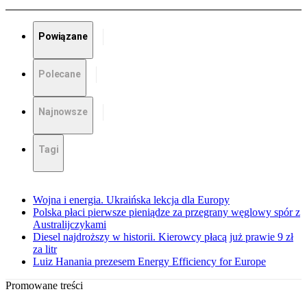
Powiązane
Polecane
Najnowsze
Tagi
Wojna i energia. Ukraińska lekcja dla Europy
Polska płaci pierwsze pieniądze za przegrany węglowy spór z
Australijczykami
Diesel najdroższy w historii. Kierowcy płacą już prawie 9 zł
za litr
Luiz Hanania prezesem Energy Efficiency for Europe
Promowane treści