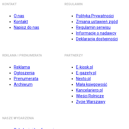
KONTAKT
REGULAMIN
O nas
Polityka Prywatności
Kontakt
Zmiana ustawień zgód
Napisz do nas
Regulamin serwisu
Informacje o nadawcy
Deklaracja dostępności
REKLAMA I PRENUMERATA
PARTNERZY
Reklama
E-kiosk.pl
Ogłoszenia
E-gazety.pl
Prenumerata
Nexto.pl
Archiwum
Mała księgowość
Kancelarierp.pl
Wieści Rolnicze
Życie Warszawy
NASZE WYDARZENIA