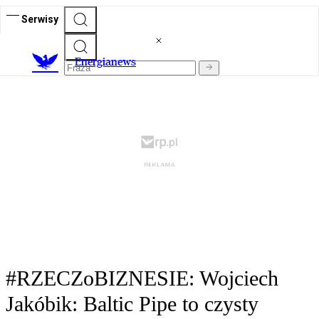
Serwisy
E
nergianews
#RZECZoBIZNESIE: Wojciech
Jakóbik: Baltic Pipe to czysty