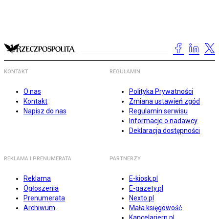
KONTAKT
REGULAMIN
O nas
Polityka Prywatności
Kontakt
Zmiana ustawień zgód
Napisz do nas
Regulamin serwisu
Informacje o nadawcy
Deklaracja dostępności
REKLAMA I PRENUMERATA
PARTNERZY
Reklama
E-kiosk.pl
Ogłoszenia
E-gazety.pl
Prenumerata
Nexto.pl
Archiwum
Mała księgowość
Kancelarierp.pl