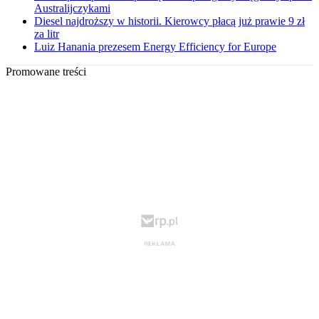
Australijczykami
Diesel najdroższy w historii. Kierowcy płacą już prawie 9 zł
za litr
Luiz Hanania prezesem Energy Efficiency for Europe
Promowane treści