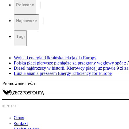
Polecane
Najnowsze
Tagi
Wojna i energia. Ukraińska lekcja dla Europy
Polska płaci pierwsze pieniądze za przegrany węglowy spór z 
Diesel najdroższy w historii. Kierowcy płacą już prawie 9 zł za 
Luiz Hanania prezesem Energy Efficiency for Europe
Promowane treści
KONTAKT
O nas
Kontakt