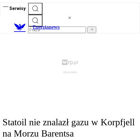
Serwisy
E
nergianews
Statoil nie znalazł gazu w Korpfjell
na Morzu Barentsa