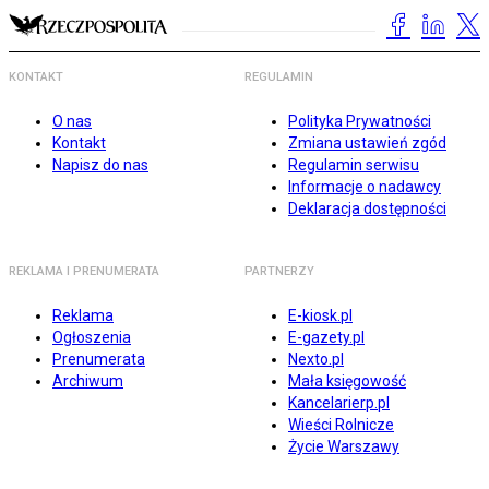
KONTAKT
REGULAMIN
O nas
Polityka Prywatności
Kontakt
Zmiana ustawień zgód
Napisz do nas
Regulamin serwisu
Informacje o nadawcy
Deklaracja dostępności
REKLAMA I PRENUMERATA
PARTNERZY
Reklama
E-kiosk.pl
Ogłoszenia
E-gazety.pl
Prenumerata
Nexto.pl
Archiwum
Mała księgowość
Kancelarierp.pl
Wieści Rolnicze
Życie Warszawy