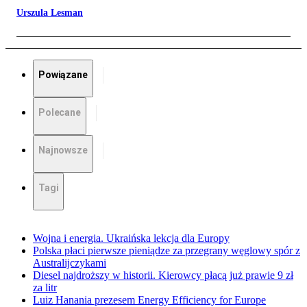
Urszula Lesman
Powiązane
Polecane
Najnowsze
Tagi
Wojna i energia. Ukraińska lekcja dla Europy
Polska płaci pierwsze pieniądze za przegrany węglowy spór z
Australijczykami
Diesel najdroższy w historii. Kierowcy płacą już prawie 9 zł
za litr
Luiz Hanania prezesem Energy Efficiency for Europe