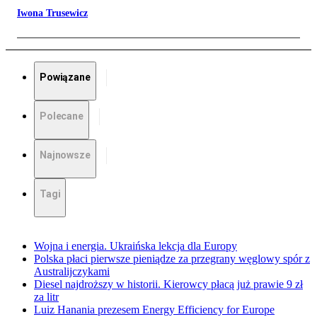
Iwona Trusewicz
Powiązane
Polecane
Najnowsze
Tagi
Wojna i energia. Ukraińska lekcja dla Europy
Polska płaci pierwsze pieniądze za przegrany węglowy spór z
Australijczykami
Diesel najdroższy w historii. Kierowcy płacą już prawie 9 zł
za litr
Luiz Hanania prezesem Energy Efficiency for Europe