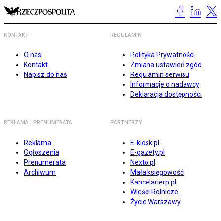
KONTAKT
REGULAMIN
O nas
Polityka Prywatności
Kontakt
Zmiana ustawień zgód
Napisz do nas
Regulamin serwisu
Informacje o nadawcy
Deklaracja dostępności
REKLAMA I PRENUMERATA
PARTNERZY
Reklama
E-kiosk.pl
Ogłoszenia
E-gazety.pl
Prenumerata
Nexto.pl
Archiwum
Mała księgowość
Kancelarierp.pl
Wieści Rolnicze
Życie Warszawy