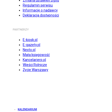
Zmiana ustawień zgód
Regulamin serwisu
Informacje o nadawcy
Deklaracja dostępności
PARTNERZY
E-kiosk.pl
E-gazety.pl
Nexto.pl
Mała księgowość
Kancelarierp.pl
Wieści Rolnicze
Życie Warszawy
KALENDARIUM