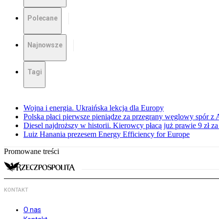
Polecane
Najnowsze
Tagi
Wojna i energia. Ukraińska lekcja dla Europy
Polska płaci pierwsze pieniądze za przegrany węglowy spór z 
Diesel najdroższy w historii. Kierowcy płacą już prawie 9 zł za 
Luiz Hanania prezesem Energy Efficiency for Europe
Promowane treści
KONTAKT
O nas