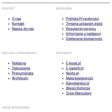
KONTAKT
REGULAMIN
O nas
Polityka Prywatności
Kontakt
Zmiana ustawień zgód
Napisz do nas
Regulamin serwisu
Informacje o nadawcy
Deklaracja dostępności
REKLAMA I PRENUMERATA
PARTNERZY
Reklama
E-kiosk.pl
Ogłoszenia
E-gazety.pl
Prenumerata
Nexto.pl
Archiwum
Mała księgowość
Kancelarierp.pl
Wieści Rolnicze
Życie Warszawy
NASZE WYDARZENIA