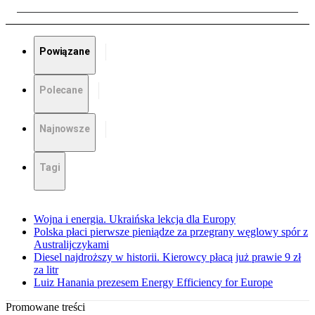
Powiązane
Polecane
Najnowsze
Tagi
Wojna i energia. Ukraińska lekcja dla Europy
Polska płaci pierwsze pieniądze za przegrany węglowy spór z
Australijczykami
Diesel najdroższy w historii. Kierowcy płacą już prawie 9 zł
za litr
Luiz Hanania prezesem Energy Efficiency for Europe
Promowane treści