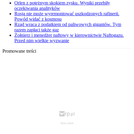
Orlen z potężnym skokiem zysku. Wyniki przebiły
oczekiwania analityków
Rosja nie może wyremontować uszkodzonych rafinerii.
Powód widać z kosmosu
Rząd wraca z podatkiem od paliwowych gigantów. Tym
razem zapłaci także gaz
Żołnierz i menedżer naftowy w kierownictwie Naftogazu.
Przed nim wielkie wyzwanie
Promowane treści