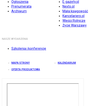
Ogłoszenia
E-gazety.pl
Prenumerata
Nexto.pl
Archiwum
Mała księgowość
Kancelarierp.pl
Wieści Rolnicze
Życie Warszawy
NASZE WYDARZENIA
Szkolenia i konferencje
MAPA STRONY
KALENDARIUM
OFERTA PRODUKTOWA