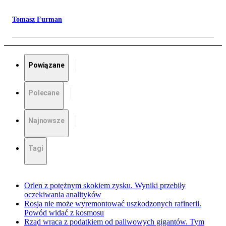
Tomasz Furman
Powiązane
Polecane
Najnowsze
Tagi
Orlen z potężnym skokiem zysku. Wyniki przebiły
oczekiwania analityków
Rosja nie może wyremontować uszkodzonych rafinerii.
Powód widać z kosmosu
Rząd wraca z podatkiem od paliwowych gigantów. Tym