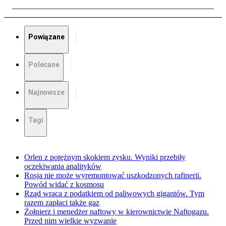
Powiązane
Polecane
Najnowsze
Tagi
Orlen z potężnym skokiem zysku. Wyniki przebiły
oczekiwania analityków
Rosja nie może wyremontować uszkodzonych rafinerii.
Powód widać z kosmosu
Rząd wraca z podatkiem od paliwowych gigantów. Tym
razem zapłaci także gaz
Żołnierz i menedżer naftowy w kierownictwie Naftogazu.
Przed nim wielkie wyzwanie