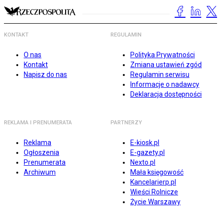
KONTAKT
REGULAMIN
O nas
Polityka Prywatności
Kontakt
Zmiana ustawień zgód
Napisz do nas
Regulamin serwisu
Informacje o nadawcy
Deklaracja dostępności
REKLAMA I PRENUMERATA
PARTNERZY
Reklama
E-kiosk.pl
Ogłoszenia
E-gazety.pl
Prenumerata
Nexto.pl
Archiwum
Mała księgowość
Kancelarierp.pl
Wieści Rolnicze
Życie Warszawy