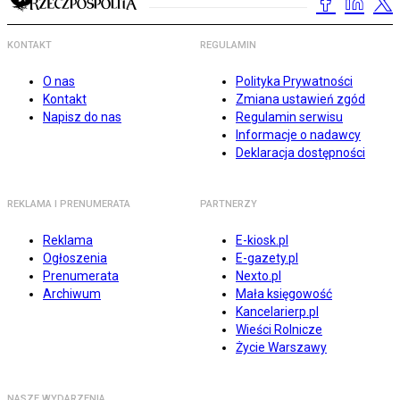
KONTAKT
REGULAMIN
O nas
Polityka Prywatności
Kontakt
Zmiana ustawień zgód
Napisz do nas
Regulamin serwisu
Informacje o nadawcy
Deklaracja dostępności
REKLAMA I PRENUMERATA
PARTNERZY
Reklama
E-kiosk.pl
Ogłoszenia
E-gazety.pl
Prenumerata
Nexto.pl
Archiwum
Mała księgowość
Kancelarierp.pl
Wieści Rolnicze
Życie Warszawy
NASZE WYDARZENIA