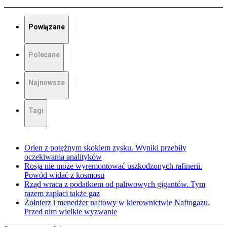
Powiązane
Polecane
Najnowsze
Tagi
Orlen z potężnym skokiem zysku. Wyniki przebiły
oczekiwania analityków
Rosja nie może wyremontować uszkodzonych rafinerii.
Powód widać z kosmosu
Rząd wraca z podatkiem od paliwowych gigantów. Tym
razem zapłaci także gaz
Żołnierz i menedżer naftowy w kierownictwie Naftogazu.
Przed nim wielkie wyzwanie