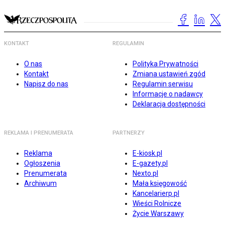
KONTAKT
REGULAMIN
O nas
Polityka Prywatności
Kontakt
Zmiana ustawień zgód
Napisz do nas
Regulamin serwisu
Informacje o nadawcy
Deklaracja dostępności
REKLAMA I PRENUMERATA
PARTNERZY
Reklama
E-kiosk.pl
Ogłoszenia
E-gazety.pl
Prenumerata
Nexto.pl
Archiwum
Mała księgowość
Kancelarierp.pl
Wieści Rolnicze
Życie Warszawy