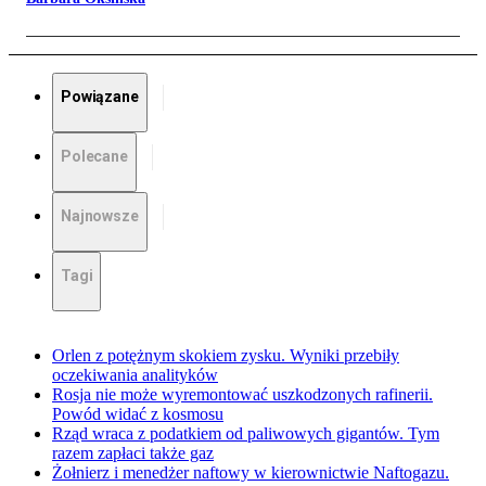
Powiązane
Polecane
Najnowsze
Tagi
Orlen z potężnym skokiem zysku. Wyniki przebiły
oczekiwania analityków
Rosja nie może wyremontować uszkodzonych rafinerii.
Powód widać z kosmosu
Rząd wraca z podatkiem od paliwowych gigantów. Tym
razem zapłaci także gaz
Żołnierz i menedżer naftowy w kierownictwie Naftogazu.