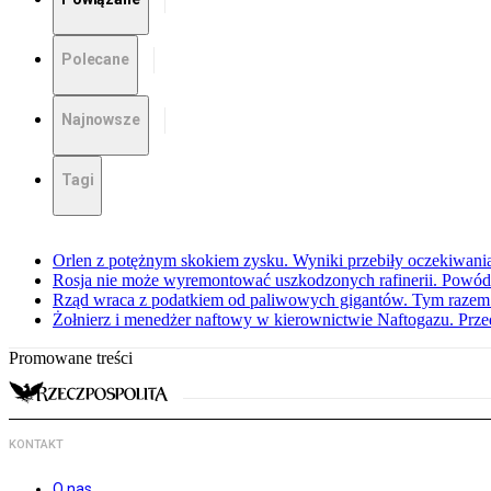
Polecane
Najnowsze
Tagi
Orlen z potężnym skokiem zysku. Wyniki przebiły oczekiwani
Rosja nie może wyremontować uszkodzonych rafinerii. Powó
Rząd wraca z podatkiem od paliwowych gigantów. Tym razem z
Żołnierz i menedżer naftowy w kierownictwie Naftogazu. Prz
Promowane treści
KONTAKT
O nas