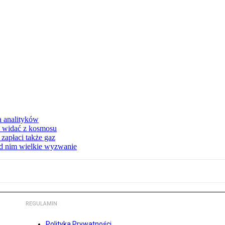
a analityków
d widać z kosmosu
apłaci także gaz
ed nim wielkie wyzwanie
REGULAMIN
Polityka Prywatności