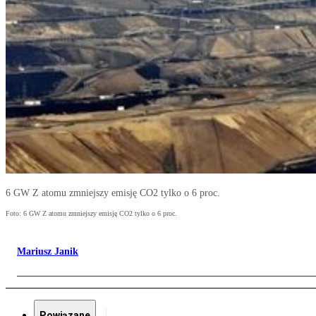
6 GW Z atomu zmniejszy emisję CO2 tylko o 6 proc.
Foto: 6 GW Z atomu zmniejszy emisję CO2 tylko o 6 proc.
Mariusz Janik
Powiązane