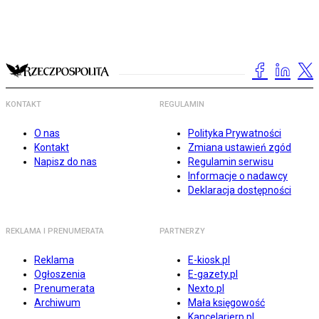
KONTAKT
REGULAMIN
O nas
Polityka Prywatności
Kontakt
Zmiana ustawień zgód
Napisz do nas
Regulamin serwisu
Informacje o nadawcy
Deklaracja dostępności
REKLAMA I PRENUMERATA
PARTNERZY
Reklama
E-kiosk.pl
Ogłoszenia
E-gazety.pl
Prenumerata
Nexto.pl
Archiwum
Mała księgowość
Kancelarierp.pl