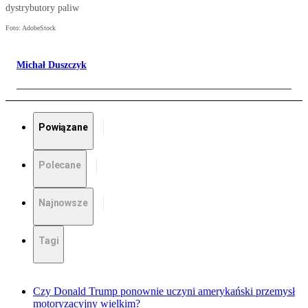
dystrybutory paliw
Foto: AdobeStock
Michał Duszczyk
Powiązane
Polecane
Najnowsze
Tagi
Czy Donald Trump ponownie uczyni amerykański przemysł
motoryzacyjny wielkim?