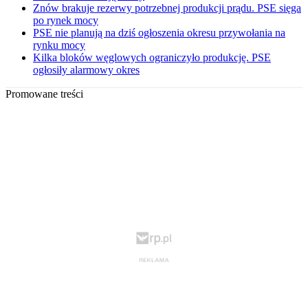
Znów brakuje rezerwy potrzebnej produkcji prądu. PSE sięga
po rynek mocy
PSE nie planują na dziś ogłoszenia okresu przywołania na
rynku mocy
Kilka bloków węglowych ograniczyło produkcję. PSE
ogłosiły alarmowy okres
Promowane treści