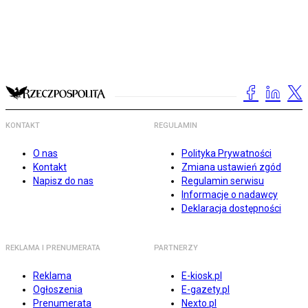
KONTAKT
REGULAMIN
O nas
Polityka Prywatności
Kontakt
Zmiana ustawień zgód
Napisz do nas
Regulamin serwisu
Informacje o nadawcy
Deklaracja dostępności
REKLAMA I PRENUMERATA
PARTNERZY
Reklama
E-kiosk.pl
Ogłoszenia
E-gazety.pl
Prenumerata
Nexto.pl