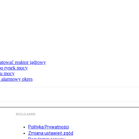
atować reaktor jądrowy
 po rynek mocy
nku mocy
y alarmowy okres
REGULAMIN
Polityka Prywatności
Zmiana ustawień zgód