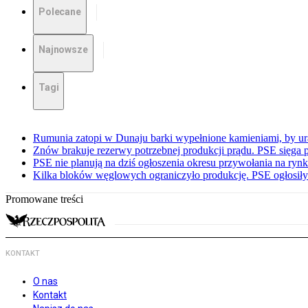
Polecane
Najnowsze
Tagi
Rumunia zatopi w Dunaju barki wypełnione kamieniami, by ur
Znów brakuje rezerwy potrzebnej produkcji prądu. PSE sięga
PSE nie planują na dziś ogłoszenia okresu przywołania na ry
Kilka bloków węglowych ograniczyło produkcję. PSE ogłosił
Promowane treści
KONTAKT
O nas
Kontakt