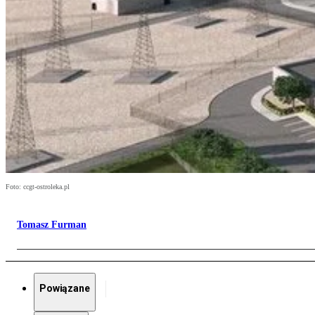
Foto: ccgt-ostroleka.pl
Tomasz Furman
Powiązane