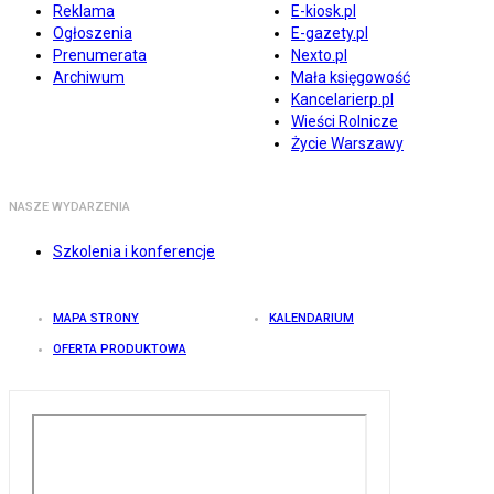
Reklama
E-kiosk.pl
Ogłoszenia
E-gazety.pl
Prenumerata
Nexto.pl
Archiwum
Mała księgowość
Kancelarierp.pl
Wieści Rolnicze
Życie Warszawy
NASZE WYDARZENIA
Szkolenia i konferencje
MAPA STRONY
KALENDARIUM
OFERTA PRODUKTOWA