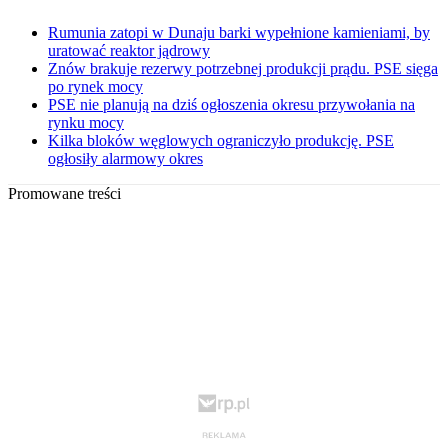
Rumunia zatopi w Dunaju barki wypełnione kamieniami, by
uratować reaktor jądrowy
Znów brakuje rezerwy potrzebnej produkcji prądu. PSE sięga
po rynek mocy
PSE nie planują na dziś ogłoszenia okresu przywołania na
rynku mocy
Kilka bloków węglowych ograniczyło produkcję. PSE
ogłosiły alarmowy okres
Promowane treści