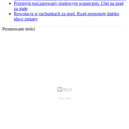
Przemysł rozczarowany rządowym wsparciem. Ulgi na prąd
za małe
Rewolucja w rachunkach za prąd. Rząd proponuje daleko
idące zmiany
Promowane treści