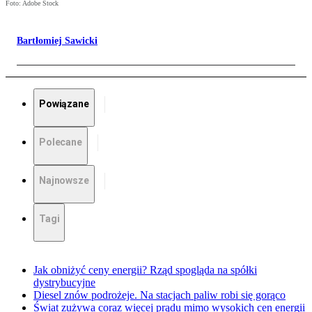
Foto: Adobe Stock
Bartłomiej Sawicki
Powiązane
Polecane
Najnowsze
Tagi
Jak obniżyć ceny energii? Rząd spogląda na spółki
dystrybucyjne
Diesel znów podrożeje. Na stacjach paliw robi się gorąco
Świat zużywa coraz więcej prądu mimo wysokich cen energii