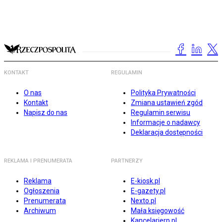
KONTAKT
REGULAMIN
O nas
Polityka Prywatności
Kontakt
Zmiana ustawień zgód
Napisz do nas
Regulamin serwisu
Informacje o nadawcy
Deklaracja dostępności
REKLAMA I PRENUMERATA
PARTNERZY
Reklama
E-kiosk.pl
Ogłoszenia
E-gazety.pl
Prenumerata
Nexto.pl
Archiwum
Mała księgowość
Kancelarierp.pl