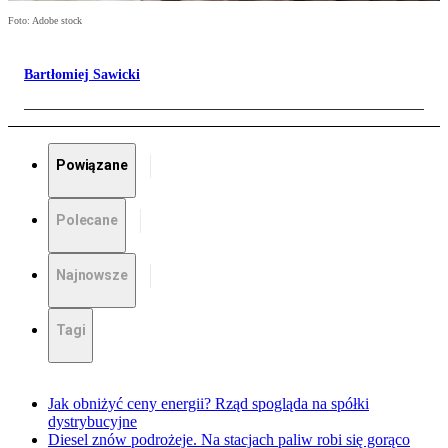
Foto: Adobe stock
Bartłomiej Sawicki
Powiązane
Polecane
Najnowsze
Tagi
Jak obniżyć ceny energii? Rząd spogląda na spółki
dystrybucyjne
Diesel znów podrożeje. Na stacjach paliw robi się gorąco