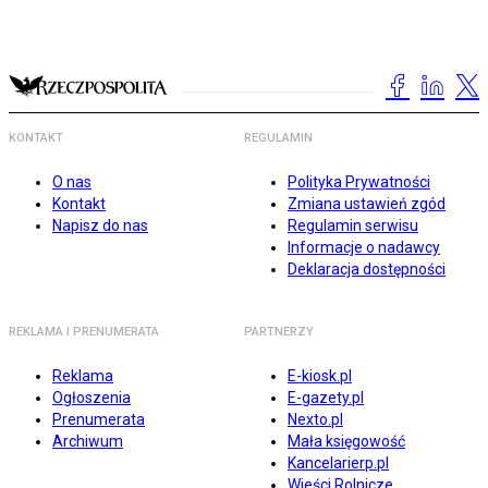
KONTAKT
REGULAMIN
O nas
Polityka Prywatności
Kontakt
Zmiana ustawień zgód
Napisz do nas
Regulamin serwisu
Informacje o nadawcy
Deklaracja dostępności
REKLAMA I PRENUMERATA
PARTNERZY
Reklama
E-kiosk.pl
Ogłoszenia
E-gazety.pl
Prenumerata
Nexto.pl
Archiwum
Mała księgowość
Kancelarierp.pl
Wieści Rolnicze