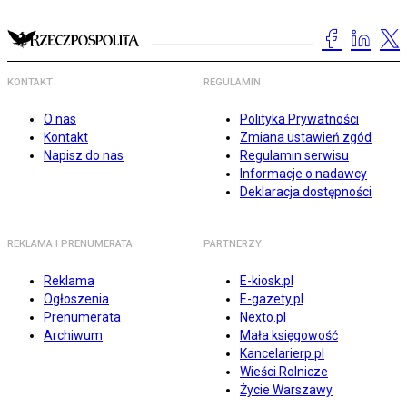
KONTAKT
REGULAMIN
O nas
Polityka Prywatności
Kontakt
Zmiana ustawień zgód
Napisz do nas
Regulamin serwisu
Informacje o nadawcy
Deklaracja dostępności
REKLAMA I PRENUMERATA
PARTNERZY
Reklama
E-kiosk.pl
Ogłoszenia
E-gazety.pl
Prenumerata
Nexto.pl
Archiwum
Mała księgowość
Kancelarierp.pl
Wieści Rolnicze
Życie Warszawy