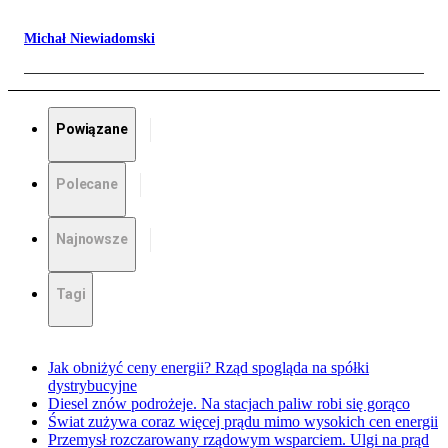
Michał Niewiadomski
Powiązane
Polecane
Najnowsze
Tagi
Jak obniżyć ceny energii? Rząd spogląda na spółki
dystrybucyjne
Diesel znów podrożeje. Na stacjach paliw robi się gorąco
Świat zużywa coraz więcej prądu mimo wysokich cen energii
Przemysł rozczarowany rządowym wsparciem. Ulgi na prąd