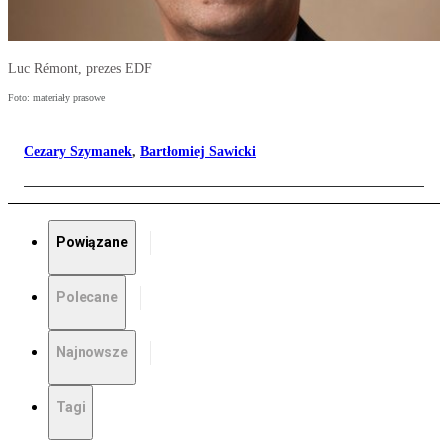
Luc Rémont, prezes EDF
Foto: materiały prasowe
Cezary Szymanek
,
Bartłomiej Sawicki
Powiązane
Polecane
Najnowsze
Tagi