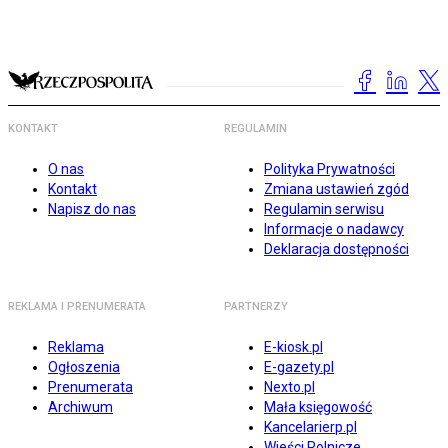
KONTAKT
REGULAMIN
O nas
Polityka Prywatności
Kontakt
Zmiana ustawień zgód
Napisz do nas
Regulamin serwisu
Informacje o nadawcy
Deklaracja dostępności
REKLAMA I PRENUMERATA
PARTNERZY
Reklama
E-kiosk.pl
Ogłoszenia
E-gazety.pl
Prenumerata
Nexto.pl
Archiwum
Mała księgowość
Kancelarierp.pl
Wieści Rolnicze