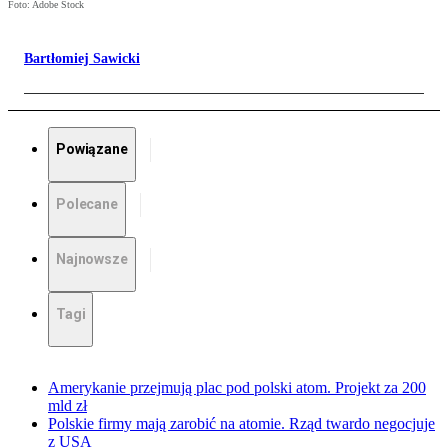
Foto: Adobe Stock
Bartłomiej Sawicki
Powiązane
Polecane
Najnowsze
Tagi
Amerykanie przejmują plac pod polski atom. Projekt za 200
mld zł
Polskie firmy mają zarobić na atomie. Rząd twardo negocjuje
z USA