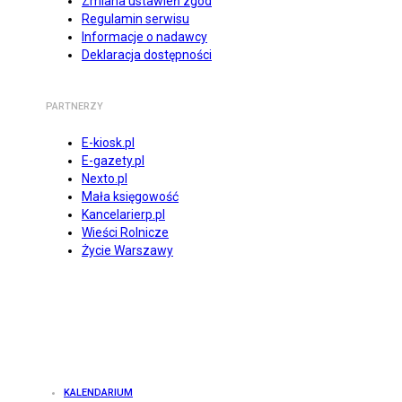
Zmiana ustawień zgód
Regulamin serwisu
Informacje o nadawcy
Deklaracja dostępności
PARTNERZY
E-kiosk.pl
E-gazety.pl
Nexto.pl
Mała księgowość
Kancelarierp.pl
Wieści Rolnicze
Życie Warszawy
KALENDARIUM