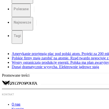
Polecane
Najnowsze
Tagi
Amerykanie przejmują plac pod polski atom. Projekt za 200 ml
Polskie firmy mają zarobić na atomie. Rząd twardo negocjuje
Węgry ograniczają produkcję energii. Polska ma plan awaryjny.
Dunaj dramatycznie wysycha. Elektrownie jądrowe stają
Promowane treści
KONTAKT
O nas