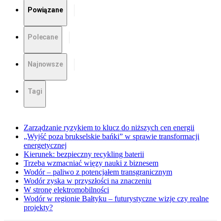
Powiązane
Polecane
Najnowsze
Tagi
Zarządzanie ryzykiem to klucz do niższych cen energii
„Wyjść poza brukselskie bańki” w sprawie transformacji
energetycznej
Kierunek: bezpieczny recykling baterii
Trzeba wzmacniać więzy nauki z biznesem
Wodór – paliwo z potencjałem transgranicznym
Wodór zyska w przyszłości na znaczeniu
W stronę elektromobilności
Wodór w regionie Bałtyku – futurystyczne wizje czy realne
projekty?