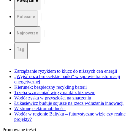
Powiązane
Polecane
Najnowsze
Tagi
Zarządzanie ryzykiem to klucz do niższych cen energii
„Wyjść poza brukselskie bańki” w sprawie transformacji
energetycznej
Kierunek: bezpieczny recykling baterii
Trzeba wzmacniać więzy nauki z biznesem
Wodór zyska w przyszłości na znaczeniu
Łukasiewicz buduje sojusze na rzecz wdrażania innowacji
W stronę elektromobilności
Wodór w regionie Bałtyku – futurystyczne wizje czy realne
projekty?
Promowane treści