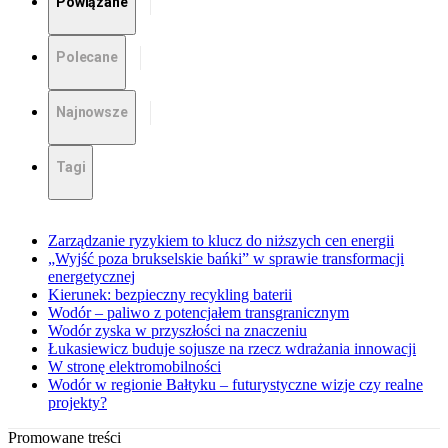
Powiązane
Polecane
Najnowsze
Tagi
Zarządzanie ryzykiem to klucz do niższych cen energii
„Wyjść poza brukselskie bańki” w sprawie transformacji
energetycznej
Kierunek: bezpieczny recykling baterii
Wodór – paliwo z potencjałem transgranicznym
Wodór zyska w przyszłości na znaczeniu
Łukasiewicz buduje sojusze na rzecz wdrażania innowacji
W stronę elektromobilności
Wodór w regionie Bałtyku – futurystyczne wizje czy realne
projekty?
Promowane treści