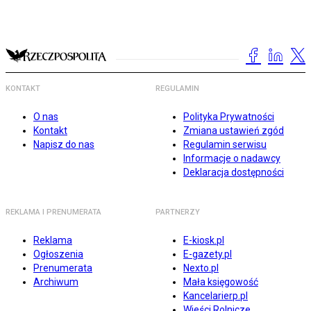
KONTAKT
REGULAMIN
O nas
Polityka Prywatności
Kontakt
Zmiana ustawień zgód
Napisz do nas
Regulamin serwisu
Informacje o nadawcy
Deklaracja dostępności
REKLAMA I PRENUMERATA
PARTNERZY
Reklama
E-kiosk.pl
Ogłoszenia
E-gazety.pl
Prenumerata
Nexto.pl
Archiwum
Mała księgowość
Kancelarierp.pl
Wieści Rolnicze