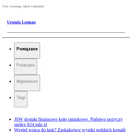
Foto: Fotorzepa, Jakub Czermiński
Urszula Lesman
Powiązane
Polecane
Najnowsze
Tagi
JSW dostała finansowe koło ratunkowe. Państwo pożyczy
spółce 824 mln zł
Węgiel wraca do łask? Zaskakujące wyniki polskich kopalń