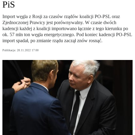
PiS
Import węgla z Rosji za czasów rządów koalicji PO-PSL oraz
Zjednoczonej Prawicy jest porównywalny. W czasie dwóch
kadencji każdej z koalicji importowano łącznie z tego kierunku po
ok. 57 mln ton węgla energetycznego. Pod koniec kadencji PO-PSL
import spadał, po zmianie rządu zaczął znów rosnąć.
Publikacja:
28.11.2022 17:00