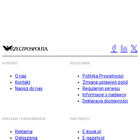
KONTAKT
REGULAMIN
O nas
Polityka Prywatności
Kontakt
Zmiana ustawień zgód
Napisz do nas
Regulamin serwisu
Informacje o nadawcy
Deklaracja dostępności
REKLAMA I PRENUMERATA
PARTNERZY
Reklama
E-kiosk.pl
Ogłoszenia
E-gazety.pl