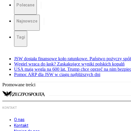
Polecane
Najnowsze
Tagi
JSW dostała finansowe koło ratunkowe. Państwo pożyczy spół
Węgiel wraca do łask? Zaskakujące wyniki polskich kopalń
USA mają węgla na 600 lat. Trump chce oprzeć na nim bezpie
Pomoc ARP dla JSW w ciągu najbliższych dni
Promowane treści
KONTAKT
O nas
Kontakt