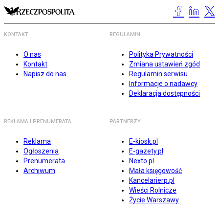
KONTAKT
REGULAMIN
O nas
Polityka Prywatności
Kontakt
Zmiana ustawień zgód
Napisz do nas
Regulamin serwisu
Informacje o nadawcy
Deklaracja dostępności
REKLAMA I PRENUMERATA
PARTNERZY
Reklama
E-kiosk.pl
Ogłoszenia
E-gazety.pl
Prenumerata
Nexto.pl
Archiwum
Mała księgowość
Kancelarierp.pl
Wieści Rolnicze
Życie Warszawy