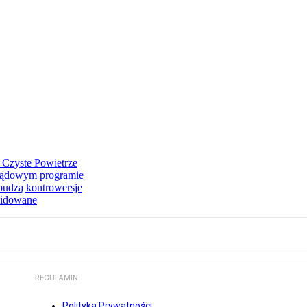
 Czyste Powietrze
 rządowym programie
budzą kontrowersje
widowane
REGULAMIN
Polityka Prywatności