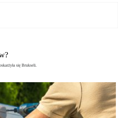
ów?
karżyła się Brukseli.