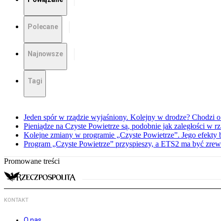
Polecane
Najnowsze
Tagi
Jeden spór w rządzie wyjaśniony. Kolejny w drodze? Chodzi o
Pieniądze na Czyste Powietrze są, podobnie jak zaległości w
Kolejne zmiany w programie „Czyste Powietrze”. Jego efekty 
Program „Czyste Powietrze” przyspieszy, a ETS2 ma być zre
Promowane treści
KONTAKT
O nas