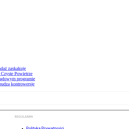
ndaż zaskakuje
 Czyste Powietrze
 rządowym programie
budzą kontrowersje
REGULAMIN
Polityka Prywatności