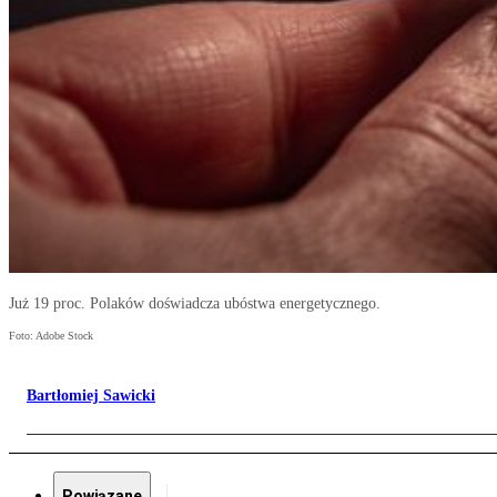
Już 19 proc. Polaków doświadcza ubóstwa energetycznego.
Foto: Adobe Stock
Bartłomiej Sawicki
Powiązane