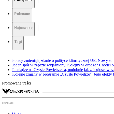
Polecane
Najnowsze
Tagi
Polacy zmieniają zdanie o polityce klimatycznej UE. Nowy so
Jeden spór w rządzie wyjaśniony. Kolejny w drodze? Chodzi o
Pieniądze na Czyste Powietrze są, podobnie jak zaległości w
Kolejne zmiany w programie „Czyste Powietrze”. Jego efekty 
Promowane treści
KONTAKT
O nas