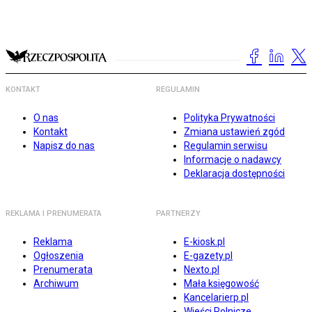
KONTAKT
REGULAMIN
O nas
Polityka Prywatności
Kontakt
Zmiana ustawień zgód
Napisz do nas
Regulamin serwisu
Informacje o nadawcy
Deklaracja dostępności
REKLAMA I PRENUMERATA
PARTNERZY
Reklama
E-kiosk.pl
Ogłoszenia
E-gazety.pl
Prenumerata
Nexto.pl
Archiwum
Mała księgowość
Kancelarierp.pl
Wieści Rolnicze