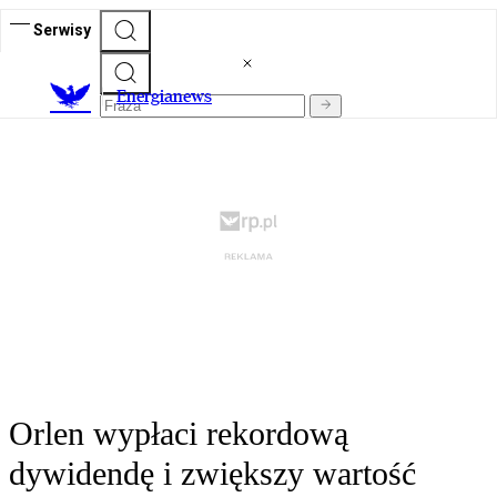
Serwisy
E
nergianews
Orlen wypłaci rekordową
dywidendę i zwiększy wartość