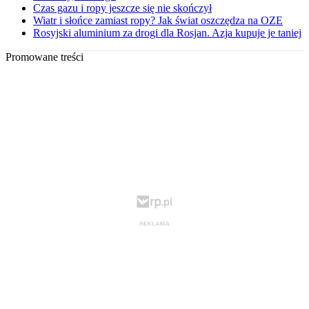
Czas gazu i ropy jeszcze się nie skończył
Wiatr i słońce zamiast ropy? Jak świat oszczędza na OZE
Rosyjski aluminium za drogi dla Rosjan. Azja kupuje je taniej
Promowane treści