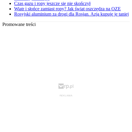
Czas gazu i ropy jeszcze się nie skończył
Wiatr i słońce zamiast ropy? Jak świat oszczędza na OZE
Rosyjski aluminium za drogi dla Rosjan. Azja kupuje je taniej
Promowane treści