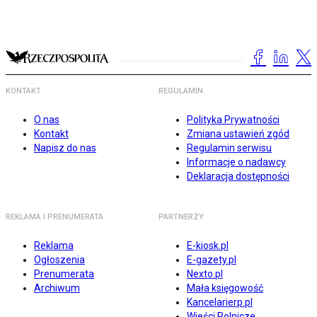
KONTAKT
REGULAMIN
O nas
Polityka Prywatności
Kontakt
Zmiana ustawień zgód
Napisz do nas
Regulamin serwisu
Informacje o nadawcy
Deklaracja dostępności
REKLAMA I PRENUMERATA
PARTNERZY
Reklama
E-kiosk.pl
Ogłoszenia
E-gazety.pl
Prenumerata
Nexto.pl
Archiwum
Mała księgowość
Kancelarierp.pl
Wieści Rolnicze