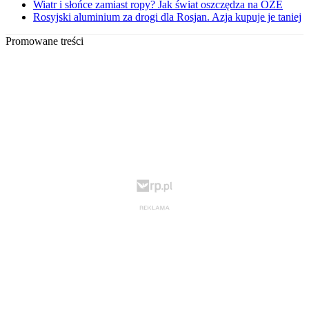
Wiatr i słońce zamiast ropy? Jak świat oszczędza na OZE
Rosyjski aluminium za drogi dla Rosjan. Azja kupuje je taniej
Promowane treści