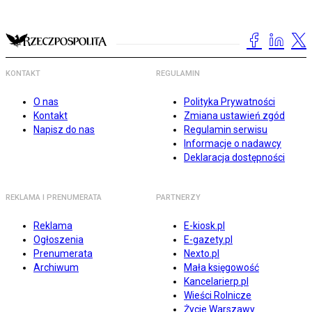
KONTAKT
REGULAMIN
O nas
Polityka Prywatności
Kontakt
Zmiana ustawień zgód
Napisz do nas
Regulamin serwisu
Informacje o nadawcy
Deklaracja dostępności
REKLAMA I PRENUMERATA
PARTNERZY
Reklama
E-kiosk.pl
Ogłoszenia
E-gazety.pl
Prenumerata
Nexto.pl
Archiwum
Mała księgowość
Kancelarierp.pl
Wieści Rolnicze
Życie Warszawy