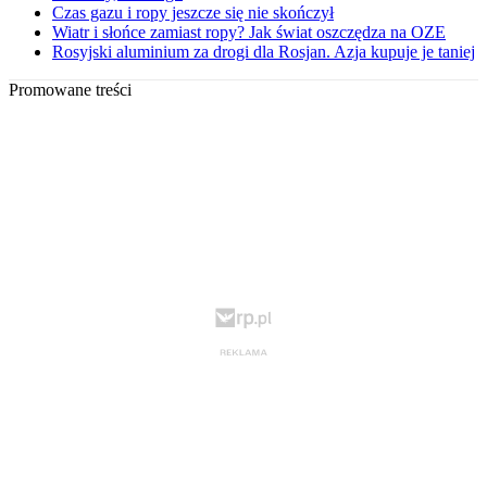
Czas gazu i ropy jeszcze się nie skończył
Wiatr i słońce zamiast ropy? Jak świat oszczędza na OZE
Rosyjski aluminium za drogi dla Rosjan. Azja kupuje je taniej
Promowane treści