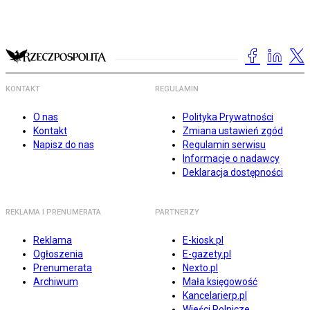
KONTAKT
REGULAMIN
O nas
Polityka Prywatności
Kontakt
Zmiana ustawień zgód
Napisz do nas
Regulamin serwisu
Informacje o nadawcy
Deklaracja dostępności
REKLAMA I PRENUMERATA
PARTNERZY
Reklama
E-kiosk.pl
Ogłoszenia
E-gazety.pl
Prenumerata
Nexto.pl
Archiwum
Mała księgowość
Kancelarierp.pl
Wieści Rolnicze