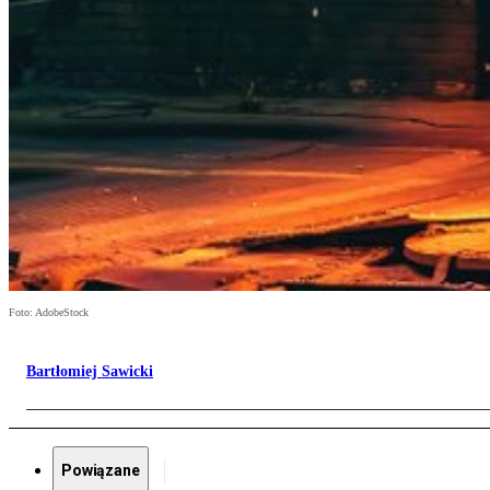
Foto: AdobeStock
Bartłomiej Sawicki
Powiązane