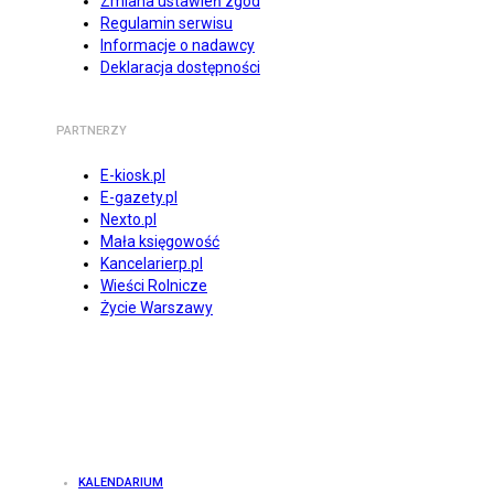
Zmiana ustawień zgód
Regulamin serwisu
Informacje o nadawcy
Deklaracja dostępności
PARTNERZY
E-kiosk.pl
E-gazety.pl
Nexto.pl
Mała księgowość
Kancelarierp.pl
Wieści Rolnicze
Życie Warszawy
KALENDARIUM