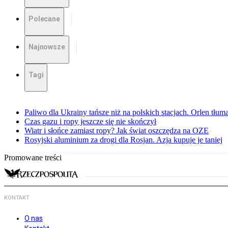
Polecane
Najnowsze
Tagi
Paliwo dla Ukrainy tańsze niż na polskich stacjach. Orlen tłum
Czas gazu i ropy jeszcze się nie skończył
Wiatr i słońce zamiast ropy? Jak świat oszczędza na OZE
Rosyjski aluminium za drogi dla Rosjan. Azja kupuje je taniej
Promowane treści
KONTAKT
O nas