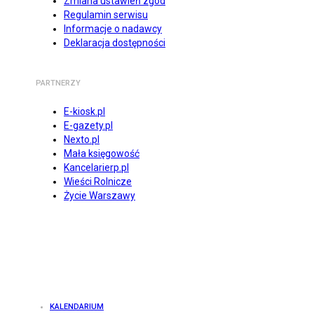
Zmiana ustawień zgód
Regulamin serwisu
Informacje o nadawcy
Deklaracja dostępności
PARTNERZY
E-kiosk.pl
E-gazety.pl
Nexto.pl
Mała księgowość
Kancelarierp.pl
Wieści Rolnicze
Życie Warszawy
KALENDARIUM