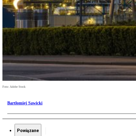
Foto: Adobe Stock
Bartłomiej Sawicki
Powiązane