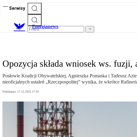
Serwisy
E
nergianews
Opozycja składa wniosek ws. fuzji, 
Posłowie Koalicji Obywatelskiej, Agnieszka Pomaska i Tadeusz Azie
nieoficjalnych ustaleń „Rzeczpospolitej” wynika, że wkrótce Rafiner
Publikacja:
17.12.2022 17:01