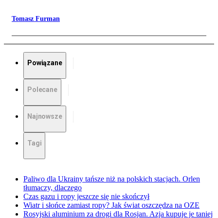
Tomasz Furman
Powiązane
Polecane
Najnowsze
Tagi
Paliwo dla Ukrainy tańsze niż na polskich stacjach. Orlen
tłumaczy, dlaczego
Czas gazu i ropy jeszcze się nie skończył
Wiatr i słońce zamiast ropy? Jak świat oszczędza na OZE
Rosyjski aluminium za drogi dla Rosjan. Azja kupuje je taniej