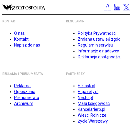
KONTAKT
REGULAMIN
O nas
Polityka Prywatności
Kontakt
Zmiana ustawień zgód
Napisz do nas
Regulamin serwisu
Informacje o nadawcy
Deklaracja dostępności
REKLAMA I PRENUMERATA
PARTNERZY
Reklama
E-kiosk.pl
Ogłoszenia
E-gazety.pl
Prenumerata
Nexto.pl
Archiwum
Mała księgowość
Kancelarierp.pl
Wieści Rolnicze
Życie Warszawy