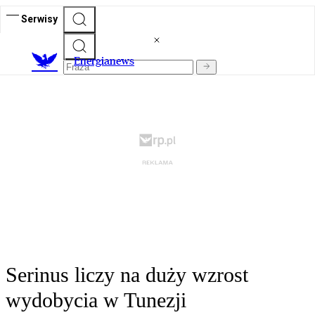
Serwisy
E
nergianews
Serinus liczy na duży wzrost
wydobycia w Tunezji