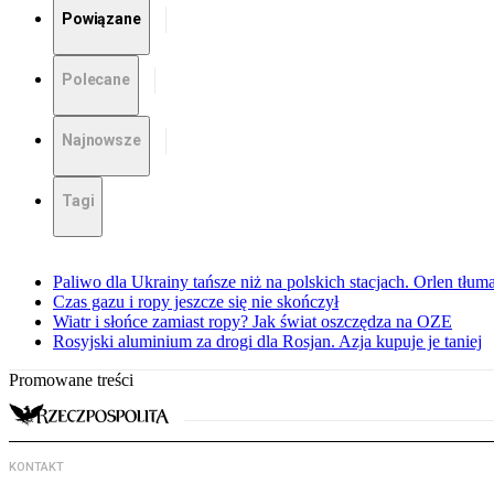
Powiązane
Polecane
Najnowsze
Tagi
Paliwo dla Ukrainy tańsze niż na polskich stacjach. Orlen tłum
Czas gazu i ropy jeszcze się nie skończył
Wiatr i słońce zamiast ropy? Jak świat oszczędza na OZE
Rosyjski aluminium za drogi dla Rosjan. Azja kupuje je taniej
Promowane treści
KONTAKT