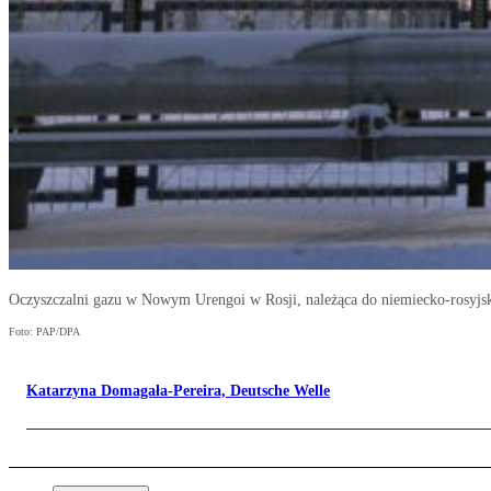
Oczyszczalni gazu w Nowym Urengoi w Rosji, należąca do niemiecko-rosyjski
Foto: PAP/DPA
Katarzyna Domagała-Pereira, Deutsche Welle