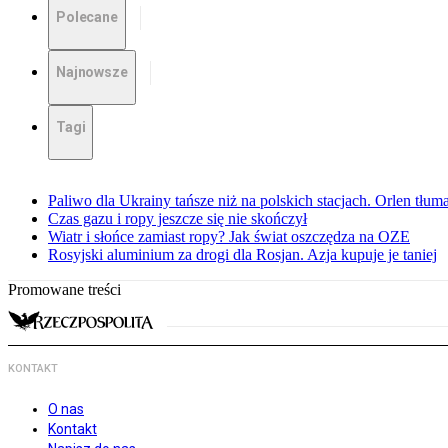
Polecane
Najnowsze
Tagi
Paliwo dla Ukrainy tańsze niż na polskich stacjach. Orlen tłum
Czas gazu i ropy jeszcze się nie skończył
Wiatr i słońce zamiast ropy? Jak świat oszczędza na OZE
Rosyjski aluminium za drogi dla Rosjan. Azja kupuje je taniej
Promowane treści
KONTAKT
O nas
Kontakt