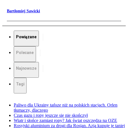
Bartłomiej Sawicki
Powiązane
Polecane
Najnowsze
Tagi
Paliwo dla Ukrainy tańsze niż na polskich stacjach. Orlen
tłumaczy, dlaczego
Czas gazu i ropy jeszcze się nie skończył
Wiatr i słońce zamiast ropy? Jak świat oszczędza na OZE
Rosyjski aluminium za drogi dla Rosjan. Azja kupuje je taniej