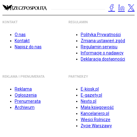
KONTAKT
REGULAMIN
O nas
Polityka Prywatności
Kontakt
Zmiana ustawień zgód
Napisz do nas
Regulamin serwisu
Informacje o nadawcy
Deklaracja dostępności
REKLAMA I PRENUMERATA
PARTNERZY
Reklama
E-kiosk.pl
Ogłoszenia
E-gazety.pl
Prenumerata
Nexto.pl
Archiwum
Mała księgowość
Kancelarierp.pl
Wieści Rolnicze
Życie Warszawy