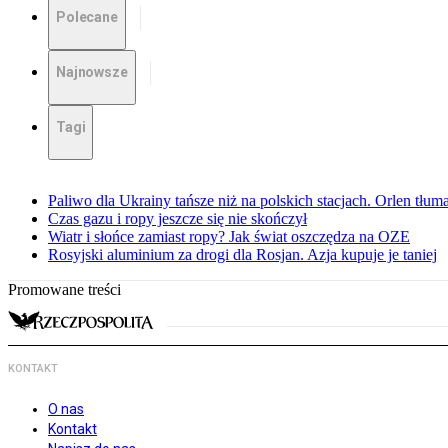
Polecane
Najnowsze
Tagi
Paliwo dla Ukrainy tańsze niż na polskich stacjach. Orlen tłum
Czas gazu i ropy jeszcze się nie skończył
Wiatr i słońce zamiast ropy? Jak świat oszczędza na OZE
Rosyjski aluminium za drogi dla Rosjan. Azja kupuje je taniej
Promowane treści
KONTAKT
O nas
Kontakt