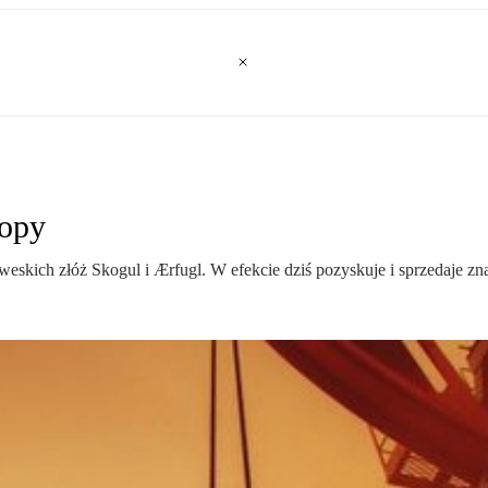
ropy
skich złóż Skogul i Ærfugl. W efekcie dziś pozyskuje i sprzedaje zna