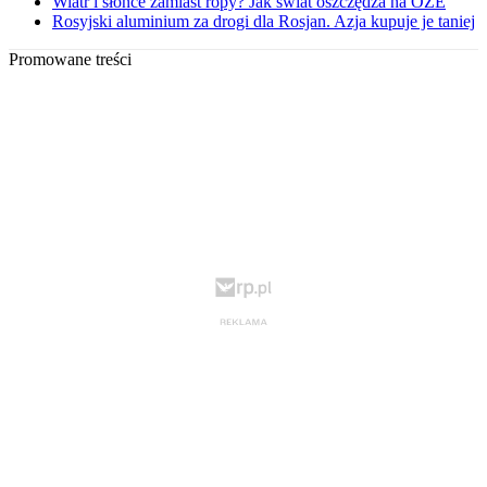
Wiatr i słońce zamiast ropy? Jak świat oszczędza na OZE
Rosyjski aluminium za drogi dla Rosjan. Azja kupuje je taniej
Promowane treści