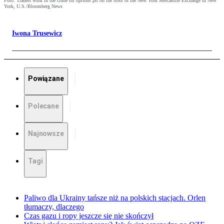
Foto: Traders work in the crude oil options pit on the floor of the New York Mercantile Exchange in New
York, U.S./Bloomberg News
Iwona Trusewicz
Powiązane
Polecane
Najnowsze
Tagi
Paliwo dla Ukrainy tańsze niż na polskich stacjach. Orlen
tłumaczy, dlaczego
Czas gazu i ropy jeszcze się nie skończył