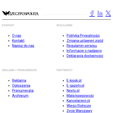
KONTAKT
REGULAMIN
O nas
Polityka Prywatności
Kontakt
Zmiana ustawień zgód
Napisz do nas
Regulamin serwisu
Informacje o nadawcy
Deklaracja dostępności
REKLAMA I PRENUMERATA
PARTNERZY
Reklama
E-kiosk.pl
Ogłoszenia
E-gazety.pl
Prenumerata
Nexto.pl
Archiwum
Mała księgowość
Kancelarierp.pl
Wieści Rolnicze
Życie Warszawy