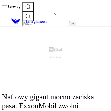
Serwisy
E
nergianews
Naftowy gigant mocno zaciska
pasa. ExxonMobil zwolni