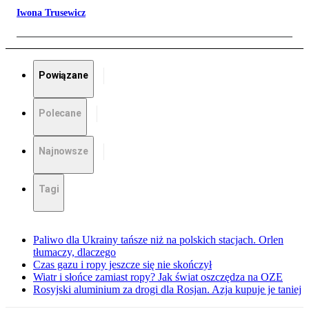
Iwona Trusewicz
Powiązane
Polecane
Najnowsze
Tagi
Paliwo dla Ukrainy tańsze niż na polskich stacjach. Orlen
tłumaczy, dlaczego
Czas gazu i ropy jeszcze się nie skończył
Wiatr i słońce zamiast ropy? Jak świat oszczędza na OZE
Rosyjski aluminium za drogi dla Rosjan. Azja kupuje je taniej