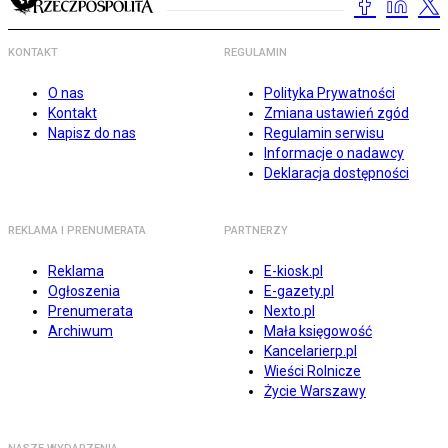
KONTAKT
REGULAMIN
O nas
Polityka Prywatności
Kontakt
Zmiana ustawień zgód
Napisz do nas
Regulamin serwisu
Informacje o nadawcy
Deklaracja dostępności
REKLAMA I PRENUMERATA
PARTNERZY
Reklama
E-kiosk.pl
Ogłoszenia
E-gazety.pl
Prenumerata
Nexto.pl
Archiwum
Mała księgowość
Kancelarierp.pl
Wieści Rolnicze
Życie Warszawy