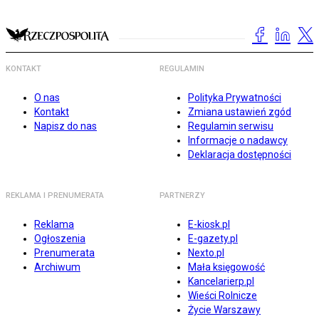
KONTAKT
REGULAMIN
O nas
Polityka Prywatności
Kontakt
Zmiana ustawień zgód
Napisz do nas
Regulamin serwisu
Informacje o nadawcy
Deklaracja dostępności
REKLAMA I PRENUMERATA
PARTNERZY
Reklama
E-kiosk.pl
Ogłoszenia
E-gazety.pl
Prenumerata
Nexto.pl
Archiwum
Mała księgowość
Kancelarierp.pl
Wieści Rolnicze
Życie Warszawy