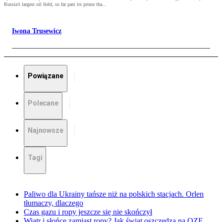
Russia’s largest oil field, so far past its prime tha...
Iwona Trusewicz
Powiązane
Polecane
Najnowsze
Tagi
Paliwo dla Ukrainy tańsze niż na polskich stacjach. Orlen
tłumaczy, dlaczego
Czas gazu i ropy jeszcze się nie skończył
Wiatr i słońce zamiast ropy? Jak świat oszczędza na OZE