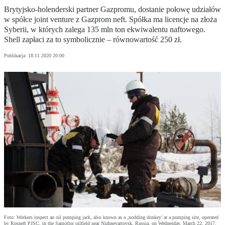
Brytyjsko-holenderski partner Gazpromu, dostanie połowę udziałów
w spółce joint venture z Gazprom neft. Spółka ma licencje na złoża
Syberii, w których zalega 135 mln ton ekwiwalentu naftowego.
Shell zapłaci za to symbolicznie – równowartość 250 zł.
Publikacja:
18.11.2020 20:00
Foto: Workers inspect an oil pumping jack, also known as a ‚nodding donkey’ at a pumping site, operated
by Rosneft PJSC, in the Samotlor oilfield near Nizhnevartovsk, Russia, on Wednesday, March 22, 2017.