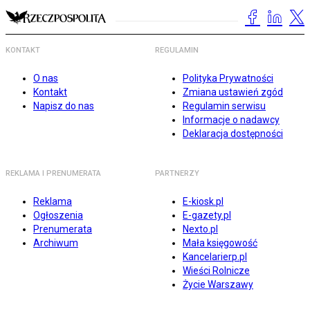
KONTAKT
REGULAMIN
O nas
Polityka Prywatności
Kontakt
Zmiana ustawień zgód
Napisz do nas
Regulamin serwisu
Informacje o nadawcy
Deklaracja dostępności
REKLAMA I PRENUMERATA
PARTNERZY
Reklama
E-kiosk.pl
Ogłoszenia
E-gazety.pl
Prenumerata
Nexto.pl
Archiwum
Mała księgowość
Kancelarierp.pl
Wieści Rolnicze
Życie Warszawy