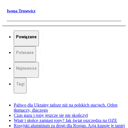
Iwona Trusewicz
Powiązane
Polecane
Najnowsze
Tagi
Paliwo dla Ukrainy tańsze niż na polskich stacjach. Orlen
tłumaczy, dlaczego
Czas gazu i ropy jeszcze się nie skończył
Wiatr i słońce zamiast ropy? Jak świat oszczędza na OZE
Rosyjski aluminium za drogi dla Rosjan. Azja kupuje je taniej