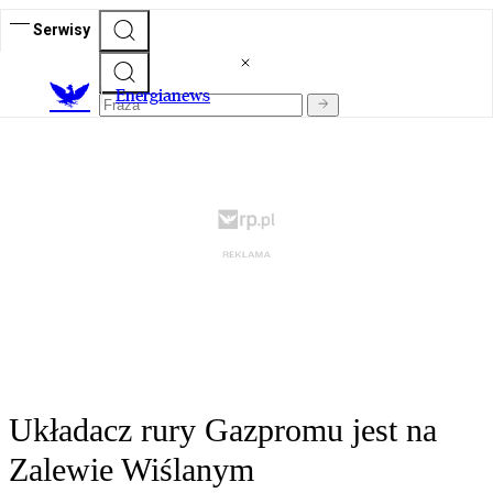
Serwisy
E
nergianews
Układacz rury Gazpromu jest na
Zalewie Wiślanym